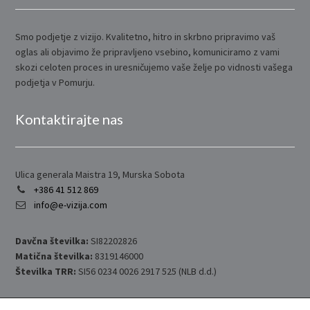
Smo podjetje z vizijo. Kvalitetno, hitro in skrbno pripravimo vaš
oglas ali objavimo že pripravljeno vsebino, komuniciramo z vami
skozi celoten proces in uresničujemo vaše želje po vidnosti vašega
podjetja v Pomurju.
Kontaktirajte nas
Ulica generala Maistra 19, Murska Sobota
+386 41 512 869
info@e-vizija.com
Davčna številka:
SI82202826
Matična številka:
8319146000
Številka TRR:
SI56 0234 0026 2917 525 (NLB d.d.)